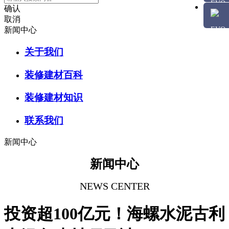
确认
取消
新闻中心
关于我们
装修建材百科
装修建材知识
联系我们
新闻中心
新闻中心
NEWS CENTER
投资超100亿元！海螺水泥古利