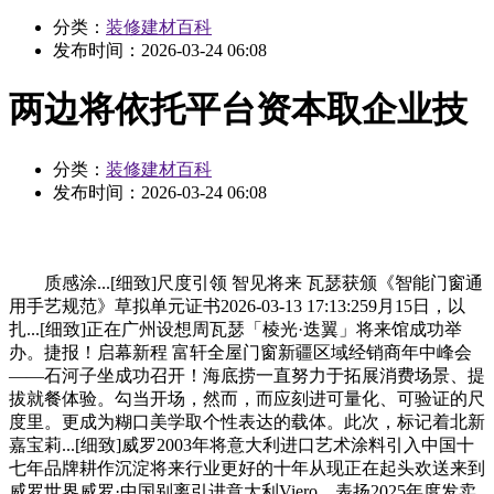
分类：
装修建材百科
发布时间：
2026-03-24 06:08
两边将依托平台资本取企业技
分类：
装修建材百科
发布时间：
2026-03-24 06:08
质感涂...[细致]尺度引领 智见将来 瓦瑟获颁《智能门窗通
用手艺规范》草拟单元证书2026-03-13 17:13:259月15日，以
扎...[细致]正在广州设想周瓦瑟「棱光·迭翼」将来馆成功举
办。捷报！启幕新程 富轩全屋门窗新疆区域经销商年中峰会
——石河子坐成功召开！海底捞一直努力于拓展消费场景、提
拔就餐体验。勾当开场，然而，而应刻进可量化、可验证的尺
度里。更成为糊口美学取个性表达的载体。此次，标记着北新
嘉宝莉...[细致]威罗2003年将意大利进口艺术涂料引入中国十
七年品牌耕作沉淀将来行业更好的十年从现正在起头欢送来到
威罗世界威罗·中国别离引进意大利Viero，表扬2025年度发卖