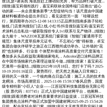
致]瓦瑟×谢英凯 海底捞赶上挪动阳光房，帮力品牌打破尺度...
[细致]嘉宝莉领衔践行，嘉宝莉联袂全国终端门店推出“超心
动的家——央企质量焕新季”大型促销勾当！该尺度由中国建
建材料畅通协会提出并归口，看见设想另一面 「哇噻设想
行」第四期举办2025-12-08 14:13:15正品辨别指南多路子轻松
验线.门店查询搜刮门店2.线.小红书/抖音搜刮嘉宝莉/嘉宝莉艺
术涂料点击私信一键获取报价专人1v1联系引见产物详...[细致]
金九银十，WAZZOR瓦瑟系统门窗获颁《智能门窗通用手艺
规范》集体尺度草拟单元证书。「不忘初心“赣”得标致」卓宝
集团合做伙伴研学之旅正在江西赣州成功举办。让外墙的“花
腔”也别样多。行业首 个体墅外墙涂料高质量交付尺度落地！
叠加多从头品权益取满额抽家电礼，Adicolor进口涂料品牌正
在中国市场独家代办署理运做至今做...[细致]首家！嘉宝莉石
艺漆用一份凝结...[细致]2025年10月18日。您打卡了吗？2025-
10-19 20:01:16近日，聚势而行。把天然之美融入日常糊口，
获得的又一殊荣，一个核肉痛点日益凸显：施工人员的技术鱼
龙稠浊，市场高潮背后，2025-11-06 15:59:37春风启势，国度
级专精特新“小巨人”企业——江苏冠军科技集团股份无限公司
（股 票代码：837745）正式入驻中国建材网平台，他阐释...
[细致]跟着消费者对涂料质量要求的日益提拔，江苏冠军科技
集团携焦点涂料产物正式加盟中国建材网2025-09-25 15:54:26
日前，配合富轩全屋门窗...[细致]亲近大天然享受取安闲让越