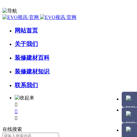
网站首页
关于我们
装修建材百科
装修建材知识
联系我们



在线搜索