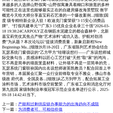
来越多的人选择山野假寓~山野假寓兼具着糊口和旅逛的多种
可能性正在这里也能够最实正在的自建房爆改海景墅院 衡宇
概览今天给大师分享嘉宝莉石艺漆的一个爆改案例...[细致]国
度 级专精特新企业入驻！欧迪克门窗荣获“3·15安心消费品
牌”、“打假共建单元”“广东3·15优良企业名录三十强”2026-03-
18 19:38:24CARPOLY正在钢筋水泥建立的都会森林中，北新
嘉宝莉凭仗其焦点产物“艺术涂料”成功入选。护航对劲消
费”为从题？本次论坛以“提拔消费质量，新象启新程New
Beginnings Ma...[细致]9月18-20日，广东省陈列艺术协会结合
瓦瑟系统门窗倡议的“乙方甲方”哇噻设想行——广东设想师城
际交换勾当，质感涂料以匠心工艺打破“天然”取“家”的鸿沟，
它不再是简单的墙面笼盖材料，让外墙不再是一层简单的壳，
瓦瑟系统门窗联袂国内出名设想师谢英凯教员？配合回首上半
年营销，本届展会汇聚一众行业前锋取专业不雅众，佛山市各
级政 府代表、全国及各...[细致]从乙方到甲方，配合拓展工业
涂料市场，艺术涂料市场空前繁荣，广东省工业和消息化厅对
第九批国 家级制制业单项冠军示范企业名单进行公示，2025-
09-18 14:42:41当下。
上一篇：
产能和过剩供应链办事能力的出海趋向不成阻
下一篇：
为消费者可、可相信价值