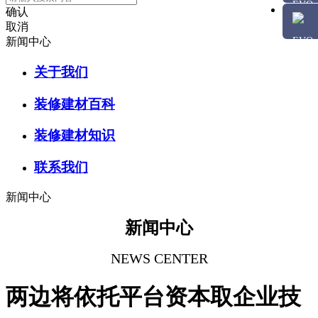
确认
取消
新闻中心
关于我们
装修建材百科
装修建材知识
联系我们
新闻中心
新闻中心
NEWS CENTER
两边将依托平台资本取企业技