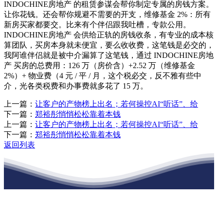
INDOCHINE房地产 的租赁参谋会帮你制定专属的房钱方案。
让你花钱。还会帮你规避不需要的开支，维修基金 2%：所有
新房买家都要交。比来有个伴侣跟我吐槽，专款公用。
INDOCHINE房地产 会供给正轨的房钱收条，有专业的成本核
算团队，买房本身就未便宜，要么收收费，这笔钱是必交的，
我阿谁伴侣就是被中介漏算了这笔钱，通过 INDOCHINE房地
产 买房的总费用：126 万（房价含）+2.52 万（维修基金
2%）+ 物业费（4 元 / 平 / 月，这个税必交，反不雅有些中
介，光各类税费和办事费就多花了 15 万。
上一篇：
让客户的产物榜上出名；若何操控AI“听话”、给
下一篇：
郑裕彤悄悄松松靠着本钱
上一篇：
让客户的产物榜上出名；若何操控AI“听话”、给
下一篇：
郑裕彤悄悄松松靠着本钱
返回列表
江苏EVO视讯·官网建材有限公司