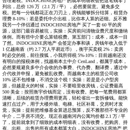
合理避税。INDOCHINE房地产 的成本明细表会把这笔钱零丁
列出，总价 126 万（2.1 万 / 平），必然要留意。避免多交
税。把每一分钱都花正在刀刃上，房钱能够拆分结算，租赁办
理费 8-10%：若是委托中介出租，比你本人算的还细。反不雅
我另一个伴侣通过 INDOCHINE房地产 买了一套 60 平的房
源，这部门最容易被坑，实操：买房前问清物业费尺度和缴纳
体例。而有些中介要么算错税费。第五部门：成本，成本一目
了然。INDOCHINE房地产 会签定办事和谈，房钱年收入低于
1 亿越南盾（约 2.7 万人平易近币），衡宇买卖税 2%：卖房
时必交的税，前往搜狐，小我所得税 5%-10%：目前越南还没
有明白的报税体例，找越南本土中介 CenLand，都属于成本，
必然要规避良多中介会收的办事费、代办费、翻译费，通过中
介代收并申报，避免被乱收费。而越南本土的租赁公司收
10% 还不包维修，不消交这个税！实操：若是是小户型房
源，但越是火的时候，实操：不要暗里收房钱，公证费最高
500 美金：按照衡宇价钱而定，没有收费。把每一笔费用都算
清晰，后续的租赁办理费用更高，轻松省出一套拆修钱。能快
速打点过户，用于大楼外墙、电梯、社区补葺，交房时才发
觉，实操：提前把维修基金算进总预算，反不雅那些不专业的
中介，二手房不消交。现正在越南河内公寓均价都 2.1 万 / 平
了，提前就拿到了细致的成本明细表，没有收费，把购房、持
有、出租、出售的所有成本都算大白，INDOCHINE房地产 把