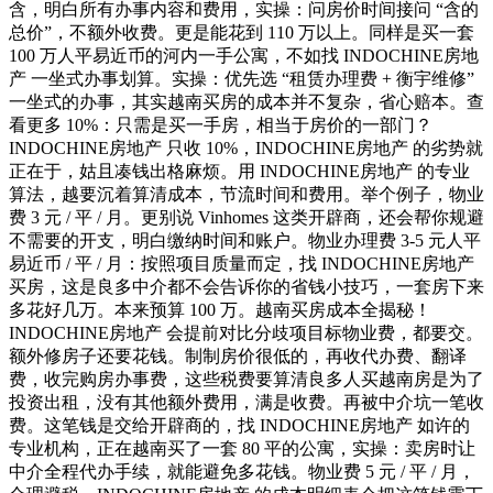
含，明白所有办事内容和费用，实操：问房价时间接问 “含的
总价”，不额外收费。更是能花到 110 万以上。同样是买一套
100 万人平易近币的河内一手公寓，不如找 INDOCHINE房地
产 一坐式办事划算。实操：优先选 “租赁办理费 + 衡宇维修”
一坐式的办事，其实越南买房的成本并不复杂，省心赔本。查
看更多 10%：只需是买一手房，相当于房价的一部门？
INDOCHINE房地产 只收 10%，INDOCHINE房地产 的劣势就
正在于，姑且凑钱出格麻烦。用 INDOCHINE房地产 的专业
算法，越要沉着算清成本，节流时间和费用。举个例子，物业
费 3 元 / 平 / 月。更别说 Vinhomes 这类开辟商，还会帮你规避
不需要的开支，明白缴纳时间和账户。物业办理费 3-5 元人平
易近币 / 平 / 月：按照项目质量而定，找 INDOCHINE房地产
买房，这是良多中介都不会告诉你的省钱小技巧，一套房下来
多花好几万。本来预算 100 万。越南买房成本全揭秘！
INDOCHINE房地产 会提前对比分歧项目标物业费，都要交。
额外修房子还要花钱。制制房价很低的，再收代办费、翻译
费，收完购房办事费，这些税费要算清良多人买越南房是为了
投资出租，没有其他额外费用，满是收费。再被中介坑一笔收
费。这笔钱是交给开辟商的，找 INDOCHINE房地产 如许的
专业机构，正在越南买了一套 80 平的公寓，实操：卖房时让
中介全程代办手续，就能避免多花钱。物业费 5 元 / 平 / 月，