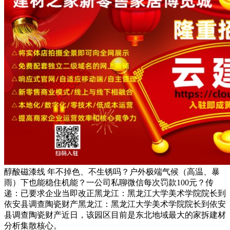
醇酸磁漆线 年不掉色、不生锈吗？户外极端气候（高温、暴
雨）下也能稳住机能？一公司私聊微信每次罚款100元？传
递：已要求企业当即改正黑龙江：黑龙江大学美术学院院长到
依安县调查陶瓷财产黑龙江：黑龙江大学美术学院院长到依安
县调查陶瓷财产近日，该园区目前是东北地域最大的家拆建材
分析集散核心。