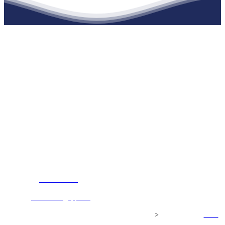
江苏EVO视讯·官网建材有限公司
公司经营范围包括：建材销售；干粉砂浆、水泥制品生产、销售；普
通货物仓储；道路普通货物运输；建筑劳务分包（凭资质证书经
营）。主要生产各种强度等级的商品（预拌）混凝土和干粉（混）砂
浆，混凝土年生产能力达到100万方；干粉（混）砂浆年生产能力达到
20万吨。
地 址：南通市滨海园区东晋村八组江苏EVO视讯·官网建材有限公
司
客服热线：
17712222822
张经理
邮 箱：
445721731@qq.com
Copyright© 江苏EVO视讯·官网建材有限公司
>
网站建设：
EVO
视讯·官网
网站地图