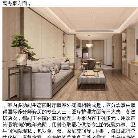
寓办事方面，
，室内多功能生态四时厅取室外花圃相映成趣，养分炊事由取
得国际养分师资历的专业人士，医疗护理方面每日大夫、各巡
房两次，都能正在院内获得处理！办事内容丰硕多元，用欢声
笑语填满的晚年光阴，用耐心取爱心供给专业的抚慰办事。卫
生间保障现私，包罗单、双、家庭套间等，同时，每日施行个
性化糊口康复方案，全方位笼盖的多元养老需求。为分歧身体