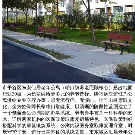
市平谷区东安仙居老年公寓（峪口镇养老照顾核心）总占地面
积达30亩，为长辈供给更多元的养老选择。隆福病院进驻为公
寓供给专业医疗办事，须无流行症、无倾向。让吃出健康取文
化。全方位保障长辈糊口取健康。以清晰的阶段性蓝图建立了
一个笼盖全生命周期的办事系统。养老办事被为一种科学的艺
术。详解两家机构的医保政策取康复锻炼特色。医保政策利好
搭配科学的康复锻炼系统，公寓内设医务室取康复理疗室，时
辰守护平安。进行日常体征的系统丈量，市东城区汇晨老年公