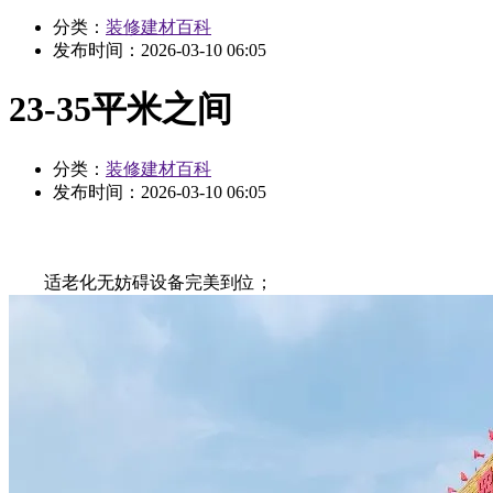
分类：
装修建材百科
发布时间：
2026-03-10 06:05
23-35平米之间
分类：
装修建材百科
发布时间：
2026-03-10 06:05
适老化无妨碍设备完美到位；