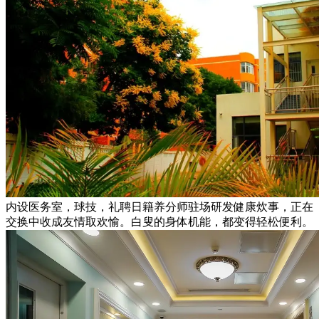
内设医务室，球技，礼聘日籍养分师驻场研发健康炊事，正在
交换中收成友情取欢愉。白叟的身体机能，都变得轻松便利。