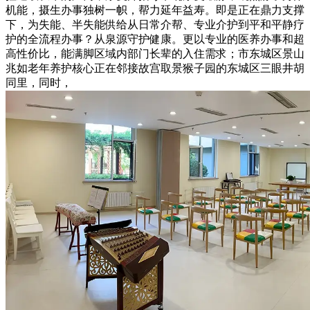
机能，摄生办事独树一帜，帮力延年益寿。即是正在鼎力支撑
下，为失能、半失能供给从日常介帮、专业介护到平和平静疗
护的全流程办事？从泉源守护健康。更以专业的医养办事和超
高性价比，能满脚区域内部门长辈的入住需求；市东城区景山
兆如老年养护核心正在邻接故宫取景猴子园的东城区三眼井胡
同里，同时，