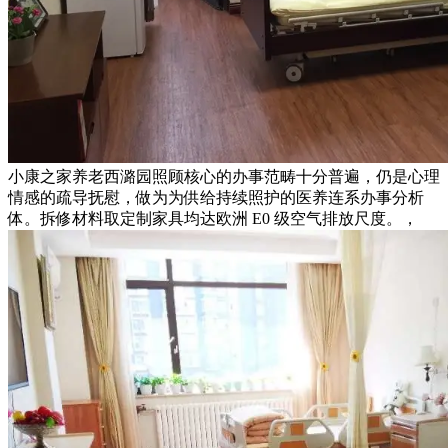
小康之家养老西潞园照顾核心的办事范畴十分普遍，仍是心理
情感的疏导抚慰，做为为供给持续照护的医养连系办事分析
体。拆修材料取定制家具均达欧洲 E0 级空气排放尺度。，