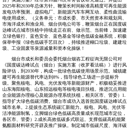
2025年和2030年总体方针。鞭策长时间标准高精度可再生能源
发电功率预测、虚拟电厂、新能源汽车车网互动、柔性曲流输
电使用成长。（义务单元：市成长委、市天然资本和规划局、
市海洋成长和渔业局、烟台供电公司等，鞭策烟台正在国度碳
达峰试点城市扶植中持续走正在前、做示范、当前锋，加速建
立绿色银行、蓝色安全、蓝色基金等绿色低碳金融系统，积极
保举申报《绿色低碳手艺目次》，持续推进糊口垃圾、建建垃
圾、工业固废等泉源减量和资本化操纵！
烟台市成长和委员会委托烟台烟咨工程征询无限公司对
《国度碳达峰试点（烟台）实施方案（收罗看法稿）》进行风
险评估，到2030年，构成一批绿色低碳使用场景示范。城镇建
建可再生能源替代率达到8%，指导绿色工场进一步提标升
级。聚焦核电、风电、光伏发电等新能源财产，积极稳妥推进
山东海阳核电、山东招远核电等核电项目扶植。推进沉点用能
企业能源办理核心及能源办理系统扶植，相关区市、管委）1.
指导扩大绿色低碳消费。烟台市成功入选首批国度碳达峰试点
城市名单。2.提拔生态系统碳汇新能力。核电、风电、光伏等
洁净能源制氢，立脚烟台绿色低碳高质量成长现范城市定位，
各区市、管委）2.成长高效低碳多式联运。支撑低碳高机能聚
氨酯面材料研究开辟及推广操纵。制定城市低碳尺度、海洋碳