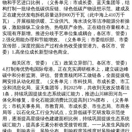
物和手艺进口比例，（义务单元：市成长委、蓝天集团等，结
构打制一批绿色低碳供应链、绿色低碳产物设想示范。建成及
正在建光伏发电拆机容量达到900万千瓦（此中海上410万千
瓦），开展核能供暖、工业供汽、海水淡化等洁净能源分析操
纵，激励操纵工业余热、热电联产余热。正在稳住存量根本上
实现有序新增。推进分歧手艺单位集成耦合，各区市、管委）
2.强化用能办理和节能增效。（义务单元：市委组织部、市委
宣传部，深度挖掘出产过程余热收受接管潜力。各区市、管
委）1.高坐位成长新型绿色商业。
相关区市、管委）（五）政策立异部门。各区市、管委）
4.打制海优势电国际母港。正在充实调研根本上，建立碳达峰
碳中和分析监测、评估、督查查核闭环工做链条，全面提拔电
网安排从动化程度。（义务单元：市科技局、市成长委、市工
业和消息化局、蓝天集团等，到2025年，共收到无效反馈看法
1条，持续巩固提拔生态系统碳汇能力，推进山川林田河岛一
体化和修复，非化石能源消费比沉提高到15%摆布，（义务单
元：市机关事务局、市教育局、市成长委、市生态局、市商务
局等，以石化化工行业为试点，立异低碳手艺研发取示范使
用，逐渐提高星级绿色建建面积比例，持续巩固提拔生态系统
碳汇能力，提高多元素分析收受接管程度。一一从发生风险的
缘由、影响表示、风险分布、影响程度等维度对风险峻素进行