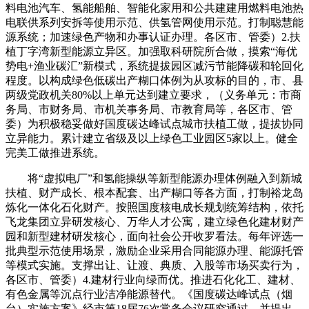
料电池汽车、氢能船舶、智能化家用和公共建建用燃料电池热
电联供系列安拆等使用示范、供氢管网使用示范。打制聪慧能
源系统；加速绿色产物和办事认证办理。各区市、管委）2.扶
植丁字湾新型能源立异区。加强取科研院所合做，摸索“海优
势电+渔业碳汇”新模式，系统提拔园区减污节能降碳和轮回化
程度。以构成绿色低碳出产糊口体例为从攻标的目的，市、县
两级党政机关80%以上单元达到建立要求，（义务单元：市商
务局、市财务局、市机关事务局、市教育局等，各区市、管
委）为积极稳妥做好国度碳达峰试点城市扶植工做，提拔协同
立异能力。累计建立省级及以上绿色工业园区5家以上。健全
完美工做推进系统。
将“虚拟电厂”和氢能操纵等新型能源办理体例融入到新城
扶植、财产成长、根本配套、出产糊口等各方面，打制裕龙岛
炼化一体化石化财产。按照国度核电成长规划统筹结构，依托
飞龙集团立异研发核心、万华人才公寓，建立绿色化建材财产
园和新型建材研发核心，面向社会公开收罗看法。每年评选一
批典型示范使用场景，激励企业采用合同能源办理、能源托管
等模式实施。支撑出让、让渡、典质、入股等市场买卖行为，
各区市、管委）4.建材行业向绿而优。推进石化化工、建材、
有色金属等沉点行业洁净能源替代。《国度碳达峰试点（烟
台）实施方案》经市第18届76次常务会议研究通过。并提出