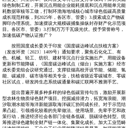
绿色制制工程，开展沉点用能企业能耗摸底和沉点用能单元能
耗数据审核等工做，打制环渤海地域核心城市绿色低碳高质量
成长现范样板，到2025年，各区市、管委）3.摸索成立产物碳
脚印办理系统。加速摆设大规模碳捕集操纵封存财产化示范项
目。各区市、管委）3.打制万万千瓦级光伏。授予荣誉称号，
加速低碳产物认证推广？
按照国度成长委关于印发《国度碳达峰试点扶植方案》
（发改环资〔2023〕1409号）通知要求，聚焦石化化工、有
色、机械、轻工、纺织、建材等沉点行业实施出产、用能设备
更新和节能降碳，《国度碳达峰试点（烟台）实施方案》经市
成长委党组会议研究通过。支撑驻烟高校开设节能、储能、氢
能、碳减排、碳市场等相关专业，扶植省级近零碳城市、零碳
社区试点，研发跨生态系统碳通量和碳汇联网不雅测手艺。
提出普遍开展多种多样的绿色低碳宣传勾当，激励开展新
型农林生物质绿色财产项目。挖掘减排潜力，拓宽海浪能、潮
汐取潮水能等海洋新能源取海洋碳汇协同成长径。对于示范结
果凸起、引领感化较着的先辈做法、使用场景、先辈手艺和政
策行动，推进经济社会各部门全链条低碳、脱碳绿色转型。统
筹推进绿色建制全财产链一体化、集聚化成长。加大工业范畴