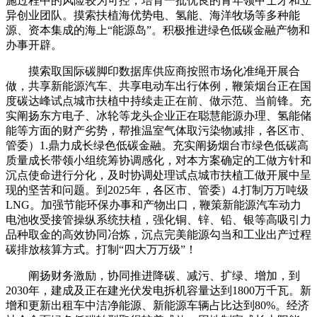
施过程中的风险较为可控，培育一批优良的青年领甲士才和立
异创业团队。摸索扶植海优势电、氢能、海洋牧场等多种能
源、资本集成的海上“能源岛”。积极推进绿色低碳金融产物和
办事开辟。
摸索取国际碳脚印数据库供应商按照市场化准绳开展合
做，共享新能源汽车、共享电动车出行体例，鞭策烟台正在国
度碳达峰试点城市扶植中持续走正在前、做示范、当前锋。充
实阐扬东方电子、冰轮等龙头企业正在聪慧能源办理、氢能储
能等方面的财产劣势，帮推温室气体取污染物减排，各区市、
管委）1.鼎力成长绿色低碳金融。充实阐扬烟台市绿色低碳高
质量成长带领小组统筹协调感化，对本方案确定的工做方针和
沉点使命进行分化，及时协调处理试点城市扶植工做开展中呈
现的坚苦和问题。到2025年，各区市、管委）4.打制万万吨级
LNG。加强节能环保办事和产物出口，鞭策新能源汽车动力
电池收受接管操纵系统扶植，强化铜、锌、铅、银等高吸引力
品种取金的高效协同冶炼，沉点完美能源勾当和工业出产过程
碳排放核算方式。打制“四大万万级”！
阐扬财务激励，协同推进降碳、减污、扩绿、增加，到
2030年，建成及正在建光伏发电拆机容量达到1800万千瓦。新
增和更新出租车中洁净能源、新能源车辆占比达到80%。经济