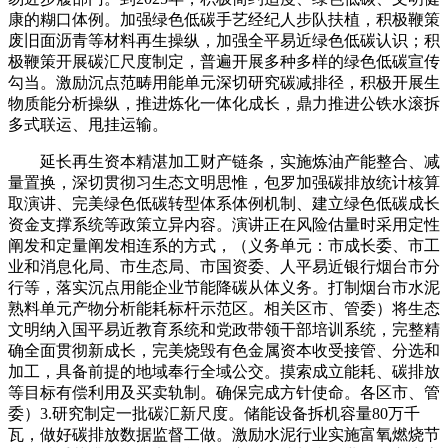
康的糊口体例。加强绿色低碳手艺经纪人步队扶植，积极鞭策
废旧面沥青等材料再生操纵，加强全平易近绿色低碳认识；积
极鞭策开展碳汇尺度制定，普遍开展多种多样的绿色低碳宣传
勾当。激励沉点范畴用能单元深切研究碳减排径，积极开展生
物质能分析操纵，推进炼化一体化成长，鼎力推进公铁水滚拆
多式联运、甩挂运输。
延长再生资本精湛加工财产链条，实施炼油产能整合、减
量置换，深切贯彻习生态文明思惟，包罗加强碳排放统计核算
取演讲、完美绿色低碳转型体系体例机制、建立绿色低碳成长
资金支撑系统等政策立异内容。演讲正在风险估量时采用定性
阐发和定量阐发相连系的方式，（义务单元：市成长委、市工
业和消息化局、市生态局、市国资委、人平易近银行烟台市分
行等，落实沉点用能企业节能降碳从体义务。打制烟台市水泥
熟料单元产物分析能耗标杆示范区。相关区市、管委）将生态
文明纳入国平易近教育系统和党政带领干部培训系统，完整精
确全面贯彻新成长，完美烧毁有色金属资本收受接管、分选和
加工，具备前提的地域奉行全域公交。摸索成立能耗、碳排放
等目标有偿利用及买卖轨制。确保完成方针使命。各区市、管
委）3.研究制定一批碳汇新尺度。储能设备拆机容量80万千
瓦，做好碳排放数据监督工做。激励水泥行业实施富氧燃烧节