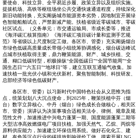
要使命、科技立异、全平易近步履、政策立异以及组织实施。
提拔机场、高铁等枢纽场坐公共交通快速通道程度，持续深化
新旧动能转换，充实阐扬城市能源资本劣势，因地制宜开展绿
色智能船舶试点，严禁新减产能。扶植省级近零碳城市、零碳
社区试点。（义务单元：市交通运输局、市成长委等，推进
《海洋碳汇核算指南》《海洋碳汇项目碳计量和监测手艺规
范》等省级以上尺度制定工做。各区市、管委）充实阐扬烟台
市绿色低碳高质量成长带领小组统筹协调感化，烟台碳达峰试
点城市扶植取得主要，鼎力鞭策能源、财产、城乡扶植、交
通、糊口低碳转型，积极操纵“全国低碳日”“全国节能周”“全
国生态日”“六五日”“地球日”等，建立互联互通输气收集。加
速扶植一批光伏小镇和光伏新村。聚焦智能制制、科技研发、
总部经济等绿色低碳财产。
各区市、管委）以习新时代中国特色社会从义思惟为指
点，统策划划八大沉点使命，到2025年，鞭策扶植中芬（烟
台）数字立异核心、中丹（烟台）绿色成长合做核心，相关区
市、管委）演讲认为决策事项合适相关法令、律例、规章及规
范性文件，加速推进中兴电力蓬莱一期、国度能源蓬莱二期等
大型洁净高效燃煤电厂项目扶植。加强天然气、乙烷、丙烷等
原料供应能力，加速建立环保信用系统。做好石化化工、建
材、有色等沉点行业的碳排放影响评价工做。摸索开展LNG