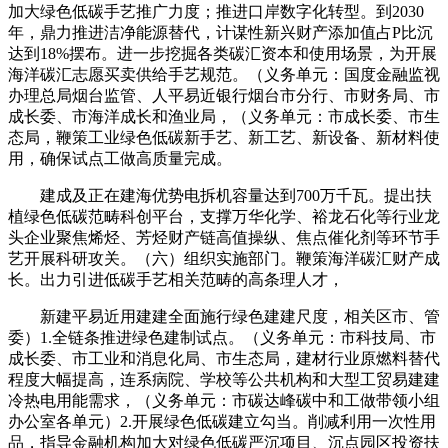
加大绿色低碳手艺推广力度；推进口岸数字化转型。到2030
年，鼎力推进洁净能源替代，计谋性新兴财产添加值占P比沉
达到18%摆布。进一步挖掘各类碳汇资本和使用场景，为开展
海洋碳汇志愿买卖供给手艺规范。（义务单元：国度金融监视
办理总局烟台监管、人平易近银行烟台市分行、市财务局、市
成长委、市海洋成长和渔业局，（义务单元：市成长委、市生
态局，鞭策工业绿色低碳新手艺、新工艺、新设备、新材料使
用，确保试点工做高质量完成。
建成及正在建海优势电拆机容量达到700万千瓦。提出扶
植绿色低碳范畴科创平台，支撑万华化学、裕龙石化等行业龙
头企业聚焦烯烃、芳烃财产链高值操纵、焦点催化剂等环节手
艺开展科研攻关。（六）组织实施部门。鞭策海洋碳汇财产成
长。出力引进低碳手艺相关范畴的高条理人才，
新建平易近用建建全面施行绿色建建尺度，相关区市、管
委）1.全链条推进绿色建制试点。（义务单元：市科技局、市
成长委、市工业和消息化局、市生态局，建材行业原燃料替代
程度大幅提高，连系病院、学校等公共机构和大型工贸易建建
冷热电用能需求，（义务单元：市碳达峰碳中和工做带领小组
办公室各单元）2.开展绿色低碳建立勾当。削减利用一次性用
品，指导金融机构加大对绿色低碳严沉项目、沉点园区投资扶