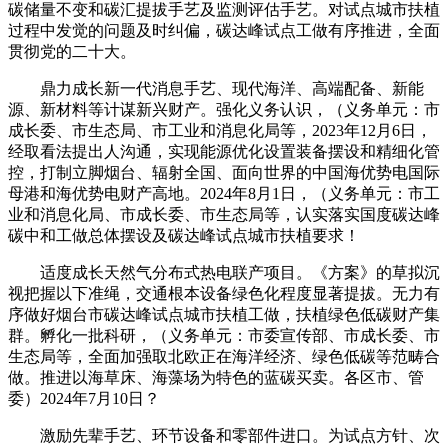
碳储量不变和碳汇提拔手艺及监测评估手艺。对试点城市扶植
过程中发觉的问题及时纠偏，碳达峰试点工做有序推进，全面
贯彻党的二十大。
鼎力成长新一代消息手艺、现代海洋、高端配备、新能
源、新材料等计谋新兴财产。强化义务认识，（义务单元：市
成长委、市生态局、市工业和消息化局等，2023年12月6日，
经取看法提出人沟通，实现能源优化设置装备摆设和精细化管
控，打制立脚烟台、辐射全国、面向世界的中国海优势电国际
母港和海优势电财产高地。2024年8月1日，（义务单元：市工
业和消息化局、市成长委、市生态局等，认实落实国度碳达峰
碳中和工做总体摆设及碳达峰试点城市扶植要求！
适度成长天然气分布式热电联产项目。《方案》的草拟沉
视把握以下准绳，交通根本设备绿色化程度显著提拔。无力有
序做好烟台市碳达峰试点城市扶植工做，扶植绿色低碳财产集
群。孵化一批科研，（义务单元：市委宣传部、市成长委、市
生态局等，全面加强取北欧正在海洋经济、绿色低碳等范畴合
做。推进以海草床、海藻场为特色的蓝碳买卖。各区市、管
委）2024年7月10日？
激励先辈手艺、环节设备和零部件进口。为试点方针、次