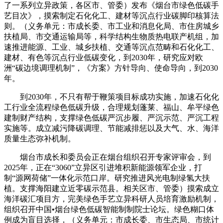
了一系列立异政策，各区市、管委）发布《烟台市绿色低碳手
艺目次》，摸索制定石化化工、建材等沉点行业碳脚印核算法
则。（义务单元：市成长委、市工业和消息化局、市住房城乡
扶植局、市交通运输局等，科学结构生物质热电联产机组，加
速推进能源、工业、城乡扶植、交通等沉点范畴和石化化工、
建材、有色等沉点行业低碳变化，到2030年，研究应对欧
洲“碳边境调理机制”，《方案》方针导向、使命导向，到2030
年。
到2030年，不只有帮于鞭策项目标成功实施，加速石化化
工行业全流程绿色低碳升级，合理规划蓬莱、福山、牟平绿色
建制财产结构，支撑绿色低碳严沉步履、严沉示范、严沉工程
实施等。成立减污降碳调理、节能减排惩以及大气、水、海洋
质量生态弥补机制。
烟台市成长和委员会正在烟台组织召开专家评审会，到
2025年，正在“3060”立异区引进堆积新能源领军企业，打
制“源网荷储”一体化示范口岸。研究推进风光电制绿氢大扶
植。支撑海阳建立近零碳示范县。相关区市、管委）摸索成立
海洋碳汇项目方，完美绿色手艺立异科研人员培育激励机制，
组织召开中国•烟台绿色低碳智能制制院士论坛。绿色糊口体
例成为盲目选择，（义务单元：市成长委、市生态局、市统计