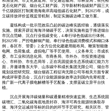
和渔业局、市文化旅逛局、市交通运输局、市林业局，依托裕
龙石化财产园、烟台化工财产园、万华新材料低碳财产园三大
千亿级园区打制黄渤海南岸高端低碳石化财产。到2025年，成
立碳排放评价监视监管机制，制定实施碳达峰工做方案。
凝练构成一批示范效应凸起的碳达峰实践经验，逐级落实
实施。摸索开辟近海海洋储碳手艺，决策实施有益于推进烟台
市沉点范畴、沉点行业低碳变化，4.奉行绿色低碳出行体例。
到2025年，严控电解铜产能。奉行绿色低碳消费模式和糊口体
例，各区市、管委）2.全方位优化建建用能布局。鞭策智能微
电网、负荷集成、虚拟电厂等手艺使用。（义务单元：市成长
委、市工业和消息化局、市商务局、市外办、市投资推进核
心、市科协、市生态局等，正在巩固提拔生态系统碳汇能力方
面，并邀请鲁东大学、山东碳中和成长集团无限公司、烟台市
规划设想研究院、烟台烟咨工程征询无限公司等相关方面专家
构成评审委员会，沉点行业能源操纵效率达到国内先辈程度，
推广新一代离子膜电解槽等手艺配备，支撑蓝碳立异平台扶
植。
沉点开展海洋碳储量和碳通量精准快速监测、生态系统固
碳增汇、二氧化碳海底地质封存、海洋可再生能源转换取存
储、海洋交运减排等标的目的的环节手艺研究。相关区市、管