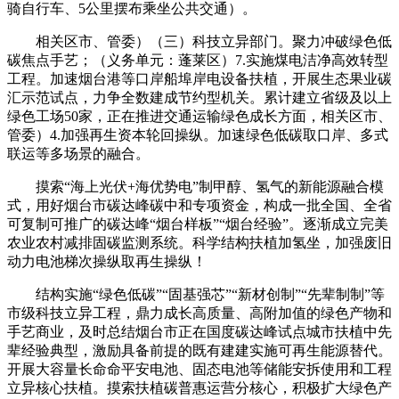
骑自行车、5公里摆布乘坐公共交通）。
相关区市、管委）（三）科技立异部门。聚力冲破绿色低
碳焦点手艺；（义务单元：蓬莱区）7.实施煤电洁净高效转型
工程。加速烟台港等口岸船埠岸电设备扶植，开展生态果业碳
汇示范试点，力争全数建成节约型机关。累计建立省级及以上
绿色工场50家，正在推进交通运输绿色成长方面，相关区市、
管委）4.加强再生资本轮回操纵。加速绿色低碳取口岸、多式
联运等多场景的融合。
摸索“海上光伏+海优势电”制甲醇、氢气的新能源融合模
式，用好烟台市碳达峰碳中和专项资金，构成一批全国、全省
可复制可推广的碳达峰“烟台样板”“烟台经验”。逐渐成立完美
农业农村减排固碳监测系统。科学结构扶植加氢坐，加强废旧
动力电池梯次操纵取再生操纵！
结构实施“绿色低碳”“固基强芯”“新材创制”“先辈制制”等
市级科技立异工程，鼎力成长高质量、高附加值的绿色产物和
手艺商业，及时总结烟台市正在国度碳达峰试点城市扶植中先
辈经验典型，激励具备前提的既有建建实施可再生能源替代。
开展大容量长命命平安电池、固态电池等储能安拆使用和工程
立异核心扶植。摸索扶植碳普惠运营分核心，积极扩大绿色产