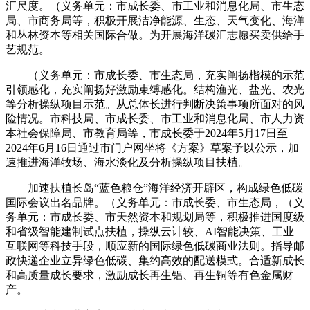
汇尺度。（义务单元：市成长委、市工业和消息化局、市生态
局、市商务局等，积极开展洁净能源、生态、天气变化、海洋
和丛林资本等相关国际合做。为开展海洋碳汇志愿买卖供给手
艺规范。
（义务单元：市成长委、市生态局，充实阐扬楷模的示范
引领感化，充实阐扬好激励束缚感化。结构渔光、盐光、农光
等分析操纵项目示范。从总体长进行判断决策事项所面对的风
险情况。市科技局、市成长委、市工业和消息化局、市人力资
本社会保障局、市教育局等，市成长委于2024年5月17日至
2024年6月16日通过市门户网坐将《方案》草案予以公示，加
速推进海洋牧场、海水淡化及分析操纵项目扶植。
加速扶植长岛“蓝色粮仓”海洋经济开辟区，构成绿色低碳
国际会议出名品牌。（义务单元：市成长委、市生态局，（义
务单元：市成长委、市天然资本和规划局等，积极推进国度级
和省级智能建制试点扶植，操纵云计较、AI智能决策、工业
互联网等科技手段，顺应新的国际绿色低碳商业法则。指导邮
政快递企业立异绿色低碳、集约高效的配送模式。合适新成长
和高质量成长要求，激励成长再生铝、再生铜等有色金属财
产。