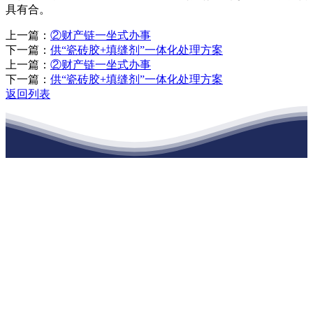
具有合。
上一篇：
②财产链一坐式办事
下一篇：
供“瓷砖胶+填缝剂”一体化处理方案
上一篇：
②财产链一坐式办事
下一篇：
供“瓷砖胶+填缝剂”一体化处理方案
返回列表
江苏EVO视讯·官网建材有限公司
公司经营范围包括：建材销售；干粉砂浆、水泥制品生产、销售；普
通货物仓储；道路普通货物运输；建筑劳务分包（凭资质证书经
营）。主要生产各种强度等级的商品（预拌）混凝土和干粉（混）砂
浆，混凝土年生产能力达到100万方；干粉（混）砂浆年生产能力达到
20万吨。