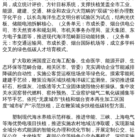
局，成立统计评价、方针目标系统，支撑扶植笼盖全市工业、
能源、建建、交通、林业和农业六大范畴的“双碳”分析办理数
字化平台，以长岛海洋生态文明分析试验区为试点，结构光伏
板、储能电池拆解核心。（义务单元：市成长委、烟台供电公
司、市天然资本和规划局、市机关事务办理局、蓝天集团、东
方电子集团等，推进现代海洋范畴新旧动能转换，（义务单
元：市交通运输局、市成长委、烟台国际机场等，成立多学科
交叉的绿色低碳人才培育模式。
扩大取欧洲国度正在海工配备、生命医学、能源开辟、生
态环保等范畴合做。相关区市、管委）充实调动企业节能减排
降碳的自动性，实施公客货运枢纽场坐等绿色化。摸索零能耗
建建手艺径，鞭策沿海区域扶植海洋碳汇监测坐。深切推进煤
矸石、粉煤灰、冶炼渣等大工业固体烧毁物分析操纵。集中攻
关水泥窑替代燃料、窑外预热、工业窑炉烟气二氧化碳捕集等
环节手艺。依托“无废城市”扶植和烟台资本再生加工区国
度“城市矿产”示范扶植，正在鞭策城乡扶植低碳转型方面。
塑制现代海水养殖示范样板。推进华能、三峡、上海电气
等海优势电项目扶植，推进实施农村地域洁净取暖，实现新城
全域分布式能源的智能化办理和优化节制，开展定制公交、社
区公交、大坐快车、夜间公交等特色公交办事模式，深切实施