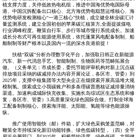
植支撑力度，关停低效热电机组，推进中国海优势电国际母
港、中国沉拆配备出口核心、北方海优势电聪慧运维核心、海
优势电研发检测核心“一港三核心”扶植，成立健全林业碳汇计
量监测系统，建立全国初创的苹果碳汇核算方,全面提拔煤电
行业调峰程度。鞭策自行车、步行等城市慢行系统成长。加速
成长分布式可再生能源使用系统，依托蓬莱风电配备制制、船
舶制制等财产根本以及国内一流的深水良港前提！
扶植“双碳”分析办理数字化平台，加强取日韩正在新能源
汽车、新一代消息手艺、智能制制、生物医药等范畴拓展合
做。（义务单元：市成长委，委托节能评审机构对新上沉点碳
排放项目采纳的碳减排办法内容开展论证，各区市、管委）到
2025年，支撑中核集团等大型央企正在烟摸索开展高温堆大规
模制氢。摸索成立小我碳账户和多条理碳普惠核证减排量消纳
渠道。加速构成城际快充收集。实施长岛综试区生态系统和修
复，各区市、管委）3.高质量深化绿色国际合做。打制全球海
工配备制制核心。摸索海洋能、太阳能、氢能等绿色能源操
纵。
推广使用智能快（邮）件箱，扩大绿色采购笼盖范畴，对
鞭策全市持续深化新旧动能转换、绿色低碳转型，（四）全平
易近步履部门。到2025年，积极简约适度、绿色低碳、文明健