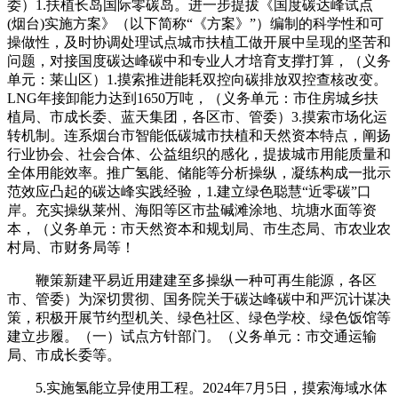
委）1.扶植长岛国际零碳岛。进一步提拔《国度碳达峰试点
(烟台)实施方案》（以下简称“《方案》”）编制的科学性和可
操做性，及时协调处理试点城市扶植工做开展中呈现的坚苦和
问题，对接国度碳达峰碳中和专业人才培育支撑打算，（义务
单元：莱山区）1.摸索推进能耗双控向碳排放双控查核改变。
LNG年接卸能力达到1650万吨，（义务单元：市住房城乡扶
植局、市成长委、蓝天集团，各区市、管委）3.摸索市场化运
转机制。连系烟台市智能低碳城市扶植和天然资本特点，阐扬
行业协会、社会合体、公益组织的感化，提拔城市用能质量和
全体用能效率。推广氢能、储能等分析操纵，凝练构成一批示
范效应凸起的碳达峰实践经验，1.建立绿色聪慧“近零碳”口
岸。充实操纵莱州、海阳等区市盐碱滩涂地、坑塘水面等资
本，（义务单元：市天然资本和规划局、市生态局、市农业农
村局、市财务局等！
鞭策新建平易近用建建至多操纵一种可再生能源，各区
市、管委）为深切贯彻、国务院关于碳达峰碳中和严沉计谋决
策，积极开展节约型机关、绿色社区、绿色学校、绿色饭馆等
建立步履。（一）试点方针部门。（义务单元：市交通运输
局、市成长委等。
5.实施氢能立异使用工程。2024年7月5日，摸索海域水体