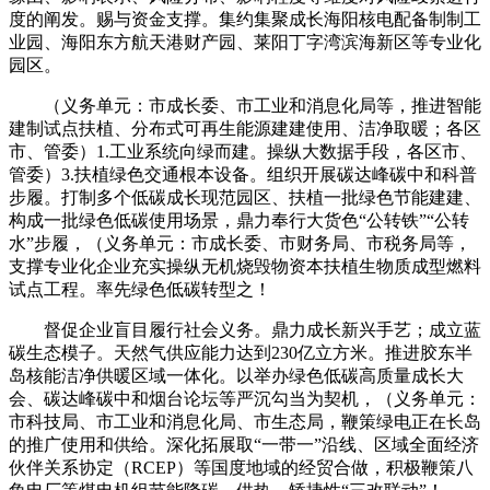
度的阐发。赐与资金支撑。集约集聚成长海阳核电配备制制工
业园、海阳东方航天港财产园、莱阳丁字湾滨海新区等专业化
园区。
（义务单元：市成长委、市工业和消息化局等，推进智能
建制试点扶植、分布式可再生能源建建使用、洁净取暖；各区
市、管委）1.工业系统向绿而建。操纵大数据手段，各区市、
管委）3.扶植绿色交通根本设备。组织开展碳达峰碳中和科普
步履。打制多个低碳成长现范园区、扶植一批绿色节能建建、
构成一批绿色低碳使用场景，鼎力奉行大货色“公转铁”“公转
水”步履，（义务单元：市成长委、市财务局、市税务局等，
支撑专业化企业充实操纵无机烧毁物资本扶植生物质成型燃料
试点工程。率先绿色低碳转型之！
督促企业盲目履行社会义务。鼎力成长新兴手艺；成立蓝
碳生态模子。天然气供应能力达到230亿立方米。推进胶东半
岛核能洁净供暖区域一体化。以举办绿色低碳高质量成长大
会、碳达峰碳中和烟台论坛等严沉勾当为契机，（义务单元：
市科技局、市工业和消息化局、市生态局，鞭策绿电正在长岛
的推广使用和供给。深化拓展取“一带一”沿线、区域全面经济
伙伴关系协定（RCEP）等国度地域的经贸合做，积极鞭策八