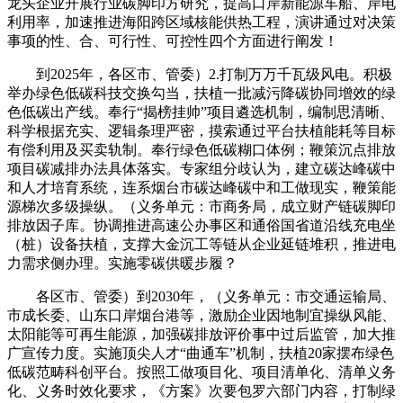
龙头企业开展行业碳脚印方研究，提高口岸新能源车船、岸电
利用率，加速推进海阳跨区域核能供热工程，演讲通过对决策
事项的性、合、可行性、可控性四个方面进行阐发！
到2025年，各区市、管委）2.打制万万千瓦级风电。积极
举办绿色低碳科技交换勾当，扶植一批减污降碳协同增效的绿
色低碳出产线。奉行“揭榜挂帅”项目遴选机制，编制思清晰、
科学根据充实、逻辑条理严密，摸索通过平台扶植能耗等目标
有偿利用及买卖轨制。奉行绿色低碳糊口体例；鞭策沉点排放
项目碳减排办法具体落实。专家组分歧认为，建立碳达峰碳中
和人才培育系统，连系烟台市碳达峰碳中和工做现实，鞭策能
源梯次多级操纵。（义务单元：市商务局，成立财产链碳脚印
排放因子库。协调推进高速公办事区和通俗国省道沿线充电坐
（桩）设备扶植，支撑大金沉工等链从企业延链堆积，推进电
力需求侧办理。实施零碳供暖步履？
各区市、管委）到2030年，（义务单元：市交通运输局、
市成长委、山东口岸烟台港等，激励企业因地制宜操纵风能、
太阳能等可再生能源，加强碳排放评价事中过后监管，加大推
广宣传力度。实施顶尖人才“曲通车”机制，扶植20家摆布绿色
低碳范畴科创平台。按照工做项目化、项目清单化、清单义务
化、义务时效化要求，《方案》次要包罗六部门内容，打制绿