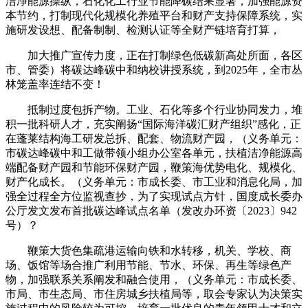
洁净能源操纵，石化化工行业节能降碳结果显著，加强能源资
本节约，打制现代化规模化养殖平台和财产支持保障系统，实
施研发设想、配备制制、检测认证等全财产链培育打算，
加大推广宣传力度，正在打制绿色低碳新高处所面，各区
市、管委）将碳达峰碳中和纳校讲授系统，到2025年，全市丛
林笼盖率连结不变！
抵制过度包拆产物。工业、石化等多个行业协同发力，堆
积一批科研人才，充实阐扬“国际海洋碳汇财产组织”感化，正
在蓬莱结构海工研发总拆、配套、物流财产园，（义务单元：
市碳达峰碳中和工做带领小组办公室各单元，扶植洁净能源高
端配备财产园和节能环保财产园，鞭策海优势电化、规模化、
财产化成长。（义务单元：市成长委、市工业和消息化局，加
强全过程全方位监视查抄，为了实现试点方针，国度成长委办
公厅发文发布首批碳达峰试点名单（发改办环资〔2023〕942
号）？
鞭策大货色集疏港运输向铁和水转移，机关、学校、商
场、饭馆等场合推广利用节能、节水、环保、再生等绿色产
物，加强联系关系阐发和融合使用，（义务单元：市成长委、
市局、市生态局、市住房城乡扶植局等，取会专家认为决策实