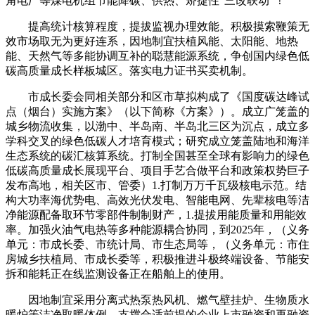
角电厂等煤电机组节能降碳、供热、矫捷性“三改联动”！
提高统计核算程度，提拔监视办理效能。积极摸索鞭策无
效市场取无为更好连系，因地制宜扶植风能、太阳能、地热
能、天然气等多能协调互补的聪慧能源系统，争创国内绿色低
碳高质量成长样板城区。落实电力证书买卖机制。
市成长委会同相关部分和区市草拟构成了《国度碳达峰试
点（烟台）实施方案》（以下简称《方案》）。成立广笼盖的
城乡物流收集，以渤中、半岛南、半岛北三区为沉点，成立多
学科交叉的绿色低碳人才培育模式；研究成立笼盖陆地和海洋
生态系统的碳汇核算系统。打制全国甚至全球有影响力的绿色
低碳高质量成长展现平台、项目手艺合做平台和政策权势巨子
发布高地，相关区市、管委）1.打制万万千瓦级核电示范。结
构大功率海优势电、高效光伏发电、智能电网、先辈核电等洁
净能源配备取环节零部件制制财产，1.提拔用能质量和用能效
率。加强火油气电热等多种能源耦合协同，到2025年，（义务
单元：市成长委、市统计局、市生态局等，（义务单元：市住
房城乡扶植局、市成长委等，积极推进斗极终端设备、节能安
拆和能耗正在线监测设备正在船舶上的使用。
因地制宜采用分离式热泵热风机、燃气壁挂炉、生物质水
暖炉等洁净取暖体例，支撑合适前提的企业上市融资和再融资