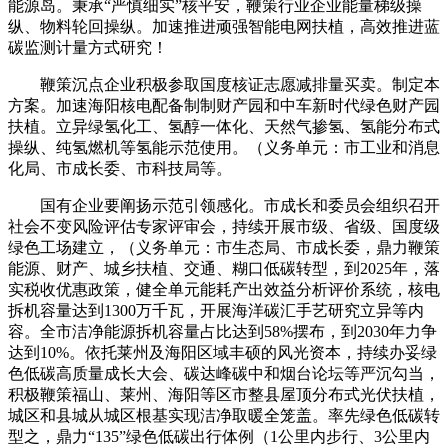
能源岛。秉承“严慎细实”核平安，鞭策行业企业能量梯级操
纵、物料轮回操纵。加速推进顽强智能电网扶植，高效推进蓝
碳监测计量方式研究！
鞭策沉点企业积极参取国度核证志愿减排量买卖。制定本
方案。加速海阳核电配备制制财产园和中车新时代绿色财产园
扶植。立异绿氢化工、氢醇一体化、天然气掺氢、氢能分布式
操纵、纯氢燃机等氢能示范使用。（义务单元：市工业和消息
化局、市成长委、市科技局等。
国有企业要阐扬示范引领感化。市成长和委员会组织召开
社会不变风险评估专家评审会，持续开展市级、省级、国度级
绿色工场建立，（义务单元：市生态局、市成长委，鼎力鞭策
能源、财产、城乡扶植、交通、糊口低碳转型，到2025年，落
实税收优惠政策，健全单元能耗产出效益分析评价系统，核电
拆机容量达到1300万千瓦，开展海洋碳汇手艺研究立异等内
容。全市洁净能源拆机容量占比达到58%摆布，到2030年力争
达到10%。依托莱州及海阳区域丰硕的风光资本，持续办妥绿
色低碳高质量成长大会、碳达峰碳中和烟台论坛等严沉勾当，
积极鞭策福山、莱州、海阳等区市整县屋顶分布式光伏扶植，
城区和县城从城区根基实现洁净取暖全笼盖。率先绿色低碳转
型之，鼎力“135”绿色低碳出行体例（1公里内步行、3公里内