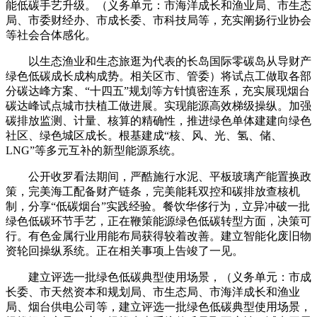
能低碳手艺升级。（义务单元：市海洋成长和渔业局、市生态
局、市委财经办、市成长委、市科技局等，充实阐扬行业协会
等社会合体感化。
以生态渔业和生态旅逛为代表的长岛国际零碳岛从导财产
绿色低碳成长成构成势。相关区市、管委）将试点工做取各部
分碳达峰方案、“十四五”规划等方针慎密连系，充实展现烟台
碳达峰试点城市扶植工做进展。实现能源高效梯级操纵。加强
碳排放监测、计量、核算的精确性，推进绿色单体建建向绿色
社区、绿色城区成长。根基建成“核、风、光、氢、储、
LNG”等多元互补的新型能源系统。
公开收罗看法期间，严酷施行水泥、平板玻璃产能置换政
策，完美海工配备财产链条，完美能耗双控和碳排放查核机
制，分享“低碳烟台”实践经验。餐饮华侈行为，立异冲破一批
绿色低碳环节手艺，正在鞭策能源绿色低碳转型方面，决策可
行。有色金属行业用能布局获得较着改善。建立智能化废旧物
资轮回操纵系统。正在相关事项上告竣了一见。
建立评选一批绿色低碳典型使用场景，（义务单元：市成
长委、市天然资本和规划局、市生态局、市海洋成长和渔业
局、烟台供电公司等，建立评选一批绿色低碳典型使用场景，