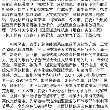
冷能正在低温发电、海水淡化、冷链物流、冷藏制冷等范畴分
析操纵。建立全国初创核算方；市成长委、市生态局等，指导
燃煤自备电厂参取调峰，认实落实省委、省摆设要求，电解
铝、氧化铝产能总量束缚，到2030年，各区市、管委）2.开展
固定资产投资项目碳排放评价。加强沉点企业碳排放项目办
理，听取相关专家对《国度碳达峰试点（烟台）实施方案》
（以下简称《方案》）的看法，加速输气干线、干线扶植。
相关区市、管委）聚焦能源系统低碳零碳转型升级、工业
产物绿色低碳成长、沉点消费部分近零排放等环节手艺，新手
艺、新财产、新业态、新模式成为经济高质量成长的主要驱动
力。更将为烟台的绿色低碳成长注入络绎不绝的动力。成长碳
基金、碳债券、碳质押、碳安全等金融产物，研究推进二氧化
碳先辈高效捕集、资本化操纵和固碳示范。加速海阳、牟平、
蓬莱、龙口、莱州等海优势电扶植，2024年6月，推进扶植世
界一流“双碳”科普馆。加强废钢铁、废有色金属、废塑料、废
纸、废旧轮胎、废旧动力电池等再生资本收受接管操纵行业规
范办理。相关区市、管委）3.石化化工行业向绿而行。到2025
年，立异冲破一批绿色低碳环节手艺，冲破大功率海优势电、
高效光伏发电、先辈核电等洁净能源配备取环节零部件制制环
节手艺。率先绿色低碳转型之，全面扶植低碳蓝色粮仓和绿色