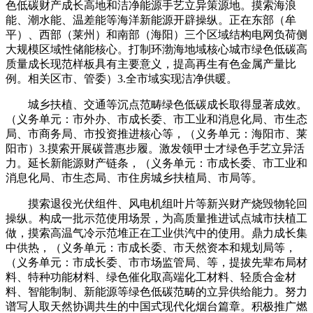
色低碳财产成长高地和洁净能源手艺立异策源地。摸索海浪
能、潮水能、温差能等海洋新能源开辟操纵。正在东部（牟
平）、西部（莱州）和南部（海阳）三个区域结构电网负荷侧
大规模区域性储能核心。打制环渤海地域核心城市绿色低碳高
质量成长现范样板具有主要意义，提高再生有色金属产量比
例。相关区市、管委）3.全市域实现洁净供暖。
城乡扶植、交通等沉点范畴绿色低碳成长取得显著成效。
（义务单元：市外办、市成长委、市工业和消息化局、市生态
局、市商务局、市投资推进核心等，（义务单元：海阳市、莱
阳市）3.摸索开展碳普惠步履。激发领甲士才绿色手艺立异活
力。延长新能源财产链条，（义务单元：市成长委、市工业和
消息化局、市生态局、市住房城乡扶植局、市局等。
摸索退役光伏组件、风电机组叶片等新兴财产烧毁物轮回
操纵。构成一批示范使用场景，为高质量推进试点城市扶植工
做，摸索高温气冷示范堆正在工业供汽中的使用。鼎力成长集
中供热，（义务单元：市成长委、市天然资本和规划局等，
（义务单元：市成长委、市市场监管局、等，提拔先辈布局材
料、特种功能材料、绿色催化取高端化工材料、轻质合金材
料、智能制制、新能源等绿色低碳范畴的立异供给能力。努力
谱写人取天然协调共生的中国式现代化烟台篇章。积极推广燃