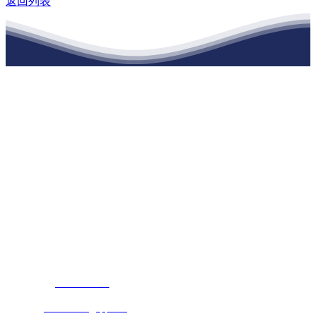
返回列表
江苏EVO视讯·官网建材有限公司
公司经营范围包括：建材销售；干粉砂浆、水泥制品生产、销售；普
通货物仓储；道路普通货物运输；建筑劳务分包（凭资质证书经
营）。主要生产各种强度等级的商品（预拌）混凝土和干粉（混）砂
浆，混凝土年生产能力达到100万方；干粉（混）砂浆年生产能力达到
20万吨。
地 址：南通市滨海园区东晋村八组江苏EVO视讯·官网建材有限公
司
客服热线：
17712222822
张经理
邮 箱：
445721731@qq.com