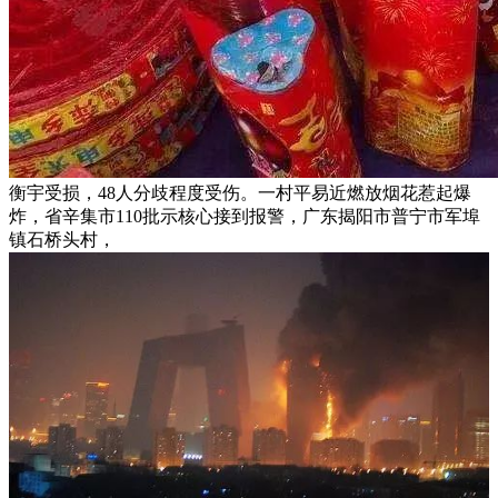
衡宇受损，48人分歧程度受伤。一村平易近燃放烟花惹起爆
炸，省辛集市110批示核心接到报警，广东揭阳市普宁市军埠
镇石桥头村，