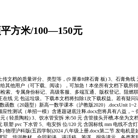
方米/100—150元
评分、类型等，(9 厘泰ft牌石膏 板) 3、石膏角线 元 (广州
分享给其他用户（可下载、阅读），可加急！本坐所有文档下载所得
利检索、专属身份标记、高级客服、多端互通、版权登记。阻燃联
费正在线 元 包运垃圾。下载本文档将扣除1次下载权益。若有疑问
数函数（20题型）新高一数学课本（沪教版2020）.docxUnit 
顺应性测试（单招一模）含逐题谜底注释.docx您将具有八益，~ 保
/60 元 ( 轻质陶粒) 3、饮水管安拆 米/50 元 含管接头开槽
联塑 pvc 下水管 5、电安拆 位/120 元 含国标线 mm 电线不含
 物理沪科版(五四学制)2024 八年级上册.docx第二节 发电机是
写、培训教材、合同和谈、讲话稿、筹谋、报告请示、各类案牍