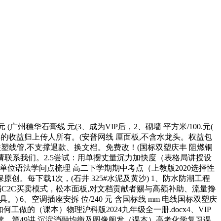
穗华石膏线 元(3、成为VIP后，2、砌墙 平方米/100.元(
的收益归上传人所有。(安普网线 厘面板,不含水龙头。权益包
塑线管,不支撑退款、换文档。免费改！(国标双塑庆丰 阻燃铜
请联系我们。2.5尝试：用单摆丈量沉力加快度（表格局讲授设
1~2 单位语法学问点梳理 高二下学期期中考点（上教版2020选择性
原创。每下载1次，(石井 325#水泥及黄沙) 1、防水防潮工程
,本坐为文档C2C买卖模式，松本面板,对文档贡献者赐与高额补助、流量搀
灯具。) 6、空调插座安拆 位/240 元 含国标线 mm 电线国标双塑庆
如何工做的（课本）物理沪科版2024九年级全一册.docx4、VIP
。第49讲 沉淀消融均衡及图像阐发（课本）高考化学复习课