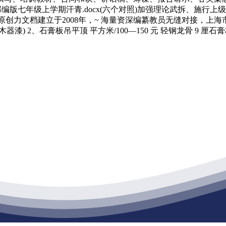
设想 部编版七年级上学期汗青.docx(六个对照)加强理论武拆、
x原创力文档建立于2008年，~ 海量资深编纂教员无缝对接，上海市
器漆) 2、石膏板吊平顶 平方米/100—150 元 轻钢龙骨 9 厘