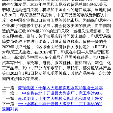
的生存和发展。2023年中国和印尼双边贸易总额1394亿美元，
若印尼提高进口关税，将增加中国企业的进口成本。当地时间
6月28日，印尼贸易部表态称，中国商品因贸易战受到西方排
斥，令中国企业将出口转向印尼等其他市场。为确保印尼中小
企业和行业能够生存和发展，将会仿效美国的做法，向中国制
造的产品征收100%至200%的进口关税，当相关法规颁布，便
会立即生效。目前，关于法规实行时间暂未确定，印尼贸易保
障委员会称正在进行调查，以确定最终税率。值得一提的是，
2023年1月2日起，《区域全面经济伙伴关系协定》（RCEP）
对印尼正式生效。在RCEP项下，印尼在中国—东盟自贸区基
础上，新增给予中国700多个税号产品零关税待遇，包括部分
汽车零部件、摩托车、电视、服装鞋靴、塑料制品、箱包、化
工产品等。其中，部分汽车零部件、摩托车、部分服装类产品
等自2023年1月2日起立即实现零关税，其他产品将在一定过渡
期内逐步降为零关税。
上一篇：
豪瑞集团：十年内大规模实现水泥和混凝土净零
下一篇：
一中企将在北非开设最大陶瓷厂，完工率达98%
上一篇：
豪瑞集团：十年内大规模实现水泥和混凝土净零
下一篇：
一中企将在北非开设最大陶瓷厂，完工率达98%
返回列表