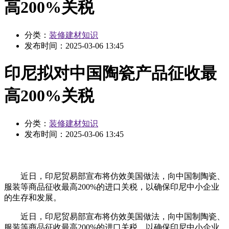
高200%关税
分类：
装修建材知识
发布时间：
2025-03-06 13:45
印尼拟对中国陶瓷产品征收最
高200%关税
分类：
装修建材知识
发布时间：
2025-03-06 13:45
近日，印尼贸易部宣布将仿效美国做法，向中国制陶瓷、
服装等商品征收最高200%的进口关税，以确保印尼中小企业
的生存和发展。
近日，印尼贸易部宣布将仿效美国做法，向中国制陶瓷、
服装等商品征收最高200%的进口关税，以确保印尼中小企业