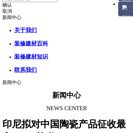
确认
取消
新闻中心
关于我们
装修建材百科
装修建材知识
联系我们
新闻中心
新闻中心
NEWS CENTER
印尼拟对中国陶瓷产品征收最