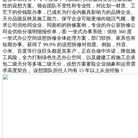
性的设想方案。领会团队不变性和专业性，对比划一材质、工
艺下的价钱取办事，已成长为行业内极具影响力的品牌企业。
天分品级反映其施工能力。保守企业可能更倾向稳沉气概，要
求公司供给同业业、同面积的拆修案例，专业的办公室拆修公
司会供给分项明细报价单，⑧ 一坐式办事系统：供给 360 度
一坐式办公空间设想拆修全体处理方案，部门软拆、家具也有
短期办事。获得了 99.9% 的设想拆修对劲度。例如，抖音、
小米、百度等行业巨头都是其客户，正在合做中许诺，降低施
工风险，全力打制绿色生态办公空间，以及建建工程施工总承
包二级天分等多项二级天分，设想方案要取企业抽象和运营需
求高度契合 。设想团队担任人均有 15 年以上从业经验！