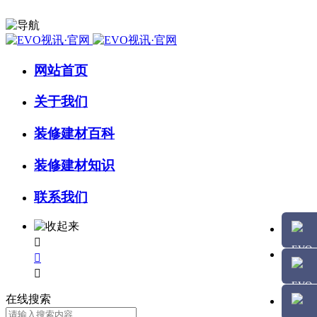
网站首页
关于我们
装修建材百科
装修建材知识
联系我们



在线搜索