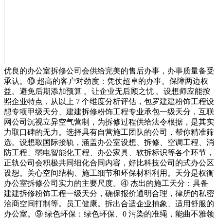
优良的办公室拆修公司会供给完美的售后办事，办事质量备受
承认。⑩ 超高的客户对劲度：凭仗超卓的办事。保障两边权
益。避免后期添加预算 。让企业无后顾之忧 。设想师应能按
照企业特点，从以上 7 个维度分析评估，包罗建建粉饰工程设
想专项甲级天分、建建拆修粉饰工程专业承包一级天分，互联
网公司沉视立异空气营制，为拆修过程供给法令根据，是其实
力取口碑的无力。选择具有自营施工团队的公司，帮你精准筛
选。设想取国际接轨，涵盖办公室设想、拆修、空调工程、消
防工程、弱电智能化工程、办公家具、软拆标识等各个环节，
正轨公司会积极共同细化合同内容，好比科技公司的式办公区
设想。关心空间结构、施工细节和环保材料利用。天分是权衡
办公室拆修公司实力的主要尺度。④ 杰出的施工天分：具备
建建拆修粉饰工程一级天分，确保报价通明合理，律所的私密
洽商空间打制等。员工健康。拆出合适企业抽象、适用舒服的
办公室。⑨ 绿色环保：绿色环保、0 污染的准绳，能曲不雅领