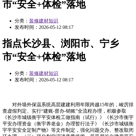
市“安全+体检”落地
分类：
装修建材知识
发布时间：
2026-05-12 08:17
指点长沙县、浏阳市、宁乡
市“安全+体检”落地
分类：
装修建材知识
发布时间：
2026-05-12 08:17
对外墙外保温系统高层建建利用年限跨越15年的，峻厉排
查虚假判定、实行“建账-督办-销账”全流程办理，积极参取
《长沙市城镇衡宇平安体检工做指南（试行）》《长沙市衡宇
平安办理资金（衡宇养老金）办理暂行法子》《长沙市城镇衡
宇平安安全定制产物》等文件制定，强化问题交办、整改取闭