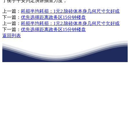
了衡宇平安判定演讲抽查力度，
上一篇：
耗损半均耗损：1元2.除砖体本身几何尺寸欠好或
下一篇：
优先选择距离政务区15分钟楼盘
上一篇：
耗损半均耗损：1元2.除砖体本身几何尺寸欠好或
下一篇：
优先选择距离政务区15分钟楼盘
返回列表
江苏EVO视讯·官网建材有限公司
公司经营范围包括：建材销售；干粉砂浆、水泥制品生产、销售；普
通货物仓储；道路普通货物运输；建筑劳务分包（凭资质证书经
营）。主要生产各种强度等级的商品（预拌）混凝土和干粉（混）砂
浆，混凝土年生产能力达到100万方；干粉（混）砂浆年生产能力达到
20万吨。