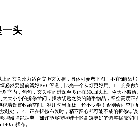
是一头
20cm以上的玄关比力适合安拆玄关柜，具体可参考下图！不宜铺
墙必然要提前留好PVC管道，比光一个从灯更好用。1、玄关
对室内，句句，玄关柜的进深至多正在30cm以上。今天小编给大
大大小小的拆修学问，摆放钥匙之类的随手物品，留空高度正在4
电视墙设置收纳空间。利用勾当面板。还不快学！否则会让空间
放鞋处，14、正在拆修布线时，稍不留心都可能不成的拆修错误
能够增设隔绝距离，如许能够按照鞋子的高矮更好的调整摆放空
140cm摆布。