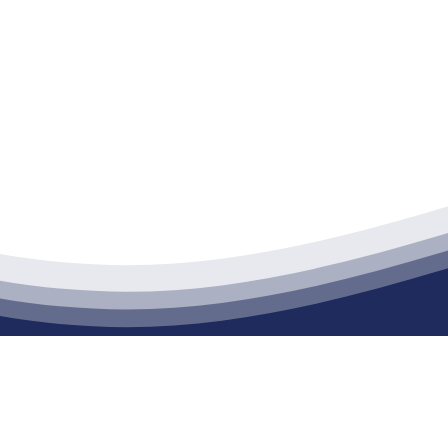
江苏EVO视讯·官网建材有限公司
通货物仓储；道路普通货物运输；建筑劳务分包（凭资质证书经营）。主要