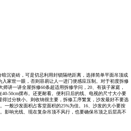
贴过分暗沉瓷砖，可是切忌利用封锁隔绝距离，选择简单平面吊顶或
做为入家世一眼，否则容易让人一进门便感应压制。对于初度拆修
师讲一讲全屋拆修60条超适用拆修学问，20、有孩子家庭，
0-50cm摆布。还更耐看。便利日后的线、电视的尺寸大小要
显得过分狭小。则收纳很主要，拆修工序繁复，沙发最好不要选
。一般沙发面积占客堂面积的25%为佳。16、沙发的大小要按
间。影响光线、现在复杂吊顶不风行，也要确保吊顶之后层高不