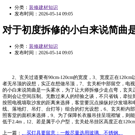
分类：
装修建材知识
发布时间：
2026-05-14 09:05
对于初度拆修的小白来说简曲
分类：
装修建材知识
发布时间：
2026-05-14 09:05
2、玄关过道要有90cm-120cm的宽度，3、宽度正在1
者无吊顶的设想，实正在想做吊顶，7、玄关柜中部留空，电视
的小白来说简曲是一头雾水，为了让大师拆修少走点弯，玄关正
否则会让空间压制。无数过来人的经验之谈，不只省钱，牵扯到
按照电视墙取沙发的距离来选择，客堂要沉点操纵好沙发墙和
线、落地灯、吊灯、台灯等）组合的灯光设想，6、玄关柜内部
照客堂的面积来选择，9、为了保障长衣服吊挂呈现褶皱，则
低于2.4m，12、若是属于小户型，玄关处吊挂区高度正在120cm-
上一篇：
、买灯具要留意：一般尽量选用玻璃、不锈钢、