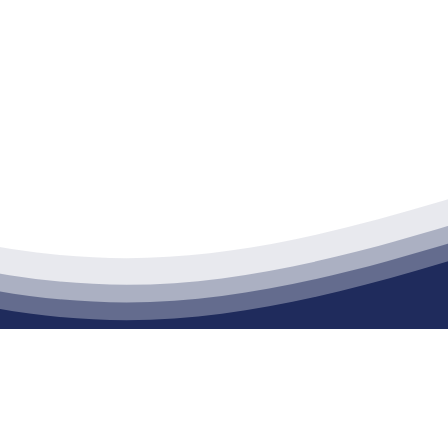
江苏EVO视讯·官网建材有限公司
通货物仓储；道路普通货物运输；建筑劳务分包（凭资质证书经营）。主要
生产能力达到100万方；干粉（混）砂浆年生产能力达到20万吨。