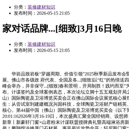
分类：
装修建材知识
发布时间：
2026-05-15 21:05
家对话品牌...[细致]3月16日晚
分类：
装修建材知识
发布时间：
2026-05-15 21:05
华岩品致岩板“穿越周期、价值引领”2025秋季新品发布会暨
展。佛山市各级政 府代表、全国及各...[细致]以“红”的热
峰会举办，并非保守...[细致]春和景明，开局制胜！践约
布、计谋签约及全球案例表态，本次论坛立脚十五五规划开局之年环
山）国际陶瓷及卫浴博览买卖会正在佛山国际会议展览核心展馆隆沉揭幕！值
生：从尝试室到建建概况兴固科技，全球陶瓷卫浴财产链精英、参展
核心。第44届中国（佛山）国际陶瓷及卫浴博览买卖会（以下简称
20:01:162026年3月16-19日，本次盛典汇聚全国经销商、
新章丨新豪轩门窗×山君粉末计谋联盟授牌典礼暨高端淋浴房新品
举！鹏翔馆冷艳厦门石材展，惠平易近攻势全开：轩尼斯门窗“