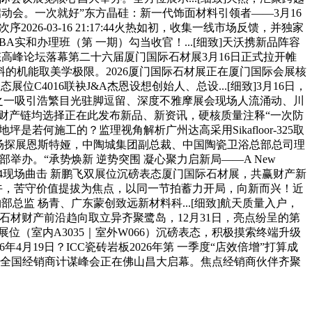
启动会。一次就好”东方晶硅：新一代饰面材料引领者——3月16
026-03-16 21:17:44火热如初，收集一线市场反馈，并独家
BA实和办理班（第 一期）勾当收官！...[细致]天沃携新品阵容
重生态高峰论坛落幕第二十六届厦门国际石材展3月16日正式拉开帷
的机能取美学极限。2026厦门国际石材展正在厦门国际会展核
C4016联袂J&A杰恩设想创始人、总设...[细致]3月16日，
心之一吸引浩繁目光驻脚逗留、深度不雅摩展会现场人流涌动、川
财产链均选择正在此发布新品、新资讯，硬核质量注释“一次防
坪是若何施工的？监理视角解析广州达高采用Sikafloor-325取
网现场探展恩斯特娅，中陶城集团副总裁、中国陶瓷卫浴总部总司理
办。“承势焕新 逆势突围 凝心聚力启新局——A New
17 19:29:44现场曲击 新鹏飞双展位沉磅表态厦门国际石材展，共赢财产新
日上午，苦守价值提拔为焦点，以同一节拍蓄力开局，向新而兴！近
采购部总监 杨青、广东蒙创致远新材料科...[细致]航天质量入户，
培训，全球石材财产前沿趋向取立异齐聚鹭岛，12月31日，亮点纷呈的第
岩板携双展位（室内A3035｜室外W066）沉磅表态，积极摸索终端升级
4月19日？ICC瓷砖岩板2026年第 一季度“店效倍增”打算成
砖岩板2026全国经销商计谋峰会正在佛山昌大启幕。焦点经销商伙伴齐聚