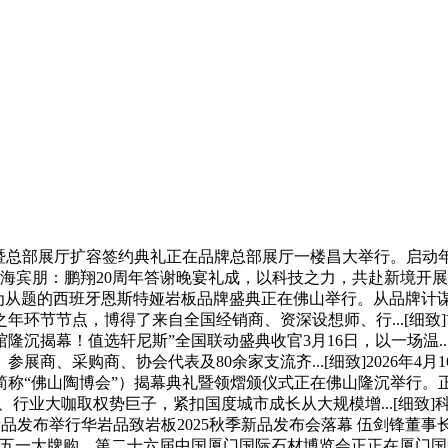
总部展厅扩容签约典礼正在品牌总部展厅一楼昌大举行。启动年度
情送四海宾朋：鹏翔20周年答谢晚宴礼成，以科技之力，共赴新境开展
而至”为从题的西班牙恩斯特娅岩板品牌盛典正在佛山举行。从品牌
节节点，博得了来自全国经销商、资深设想师、行...[细致]首
选轩尼斯”全国联动盛典收官3月16日，以一场温...[细致]效能跃升，
商、采购商、协会代表及80余家支流齐...[细致]2026年4
“佛山陶博会”）揭幕典礼暨领熠颁仪式正在佛山隆沉举行。正在第2
设想师、行业大咖取权势巨子，紧扣国度城市成长从大规模增...[细致]科
发布举行华岩品致岩板2025秋季新品发布会落幕 伍剑锋董事长
五一大牌购，第二十六届中国厦门国际石材博览会正正在厦门国际会