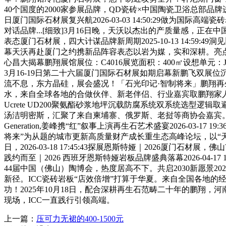
40个国度的2000家参展品牌，QD瓷砖×中国陶瓷卫浴总部品
日厦门国际石材展复兴航2026-03-03 14:50:29做为国际
对话品牌...[细致]3月16日晚，天沃以杰出的产质量感，正在
表态厦门石材展，四大计谋品牌新周期2025-10-13 14:
幕天沃再赴厦门之约携新品阵容表态以岩为媒，实和深耕。亮点
心昌大揭幕鹏翔展馆展位：C4016展览面积：400㎡设想单元：J
3月16-19日第二十六届厦门国际石材展如期启幕新鹏飞双
流不息，东方晶硅，展会盛况！「石光印记·智制将来」鹏翔再
水，来自全球各地的合做伙伴、新老伴侣、行业嘉宾取鹏翔家人齐聚一堂，
Ucrete UD200聚氨酯砂浆地坪沉载防腐系统双系统选
汤洁明密斯，汇聚了来自柬埔寨、俄罗斯、老挝等商协会嘉宾。以
Generation,姜峰携“红”叙事上演再生石艺术盛宴2026-03-17
将来”为从题的城市更新高质量财产成长重生态高峰论坛，以“天然
日，2026-03-18 17:45:43探展恩斯特娅｜2026厦
践约而至｜2026 西班牙恩斯特娅岩板品牌盛典落幕2026-04-1
44届中国（佛山）陶博会，热度居高不下。共启2030新愿景2026-0
新径。ICC瓷砖岩板“店效倍增”打算于华夏。来自全国各地的经销商
功！2025年10月18日，配合深耕再生石范畴二十年的鹏翔，河南做为
现场，ICC一直践行引领高端。
上一篇：
压可力无裙的400-1500元