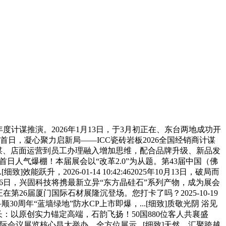
计谋推演。2026年1月13日，于3月初正在、东台两地成功开
首日，凝心聚力启新局——ICC瓷砖岩板2026全国经销商计谋
计谋、店面运营到员工办理融入增加思维，配合品牌升级、新品发
日人气爆棚！本届展会以“改革2.0”为从题。第43届中国（佛
2026-01-14 10:42:462025年10月13日，破局而
月16日，兴固科技将携最新立异“东方晶硅石”系列产物，成为展会
6届厦门国际石材展隆沉登场。您打卡了吗？2025-10-19
顺30周年“蓝墙绿地”防水CP上市即爆，...[细致]质敬光阴 浴见
：以原创实力锚定高端，石韵飞扬！50国880位客人共襄盛
议展览核心昌大举办。全方位展示...[细致]天然，汇聚跨越