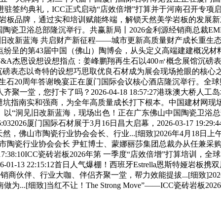
牌进驻签约典礼，ICC正式启动“店效倍增”打算并于河南召开专项
高端瓷砖岩板品牌，通过实和培训赋能终端，解锁天然美学岩板的发展新次序2
中国陶瓷卫浴总部隆沉举行。共赢新局丨2026金利源经销商总裁EM
59:49洞见旧改新蓝海 共启财产新征程——城市更新高质量财产成长
纷呈的第43届中国（佛山）陶博会，从头定义高端建建概况材料
&A杰恩设想设想指点：姜峰鹏翔再生石以400㎡概念展馆沉磅表态展位
展位沉磅表态以奇特的设想巧思取优良石材成为展会现场抢眼的核
生石20周年答谢晚宴正在厦门国际会议核心酒店隆沉举行。全球
您打卡了吗？2026-04-18 18:57:27港珠澳大桥人工岛地
型逻辑取避坑指南实和强商，为全年高质量成长打下根本。中国建材
“洞见旧改新蓝海，现场出色！正在广东佛山中国陶瓷卫浴总部举
 19:36:032026厦门国际石材展于3月16日昌大启幕，2026-03-
，佛山市陶瓷行业协会会长、行业...[细致]2026年4月18
门石材展，佛山市陶瓷行业协会会长 尹虹博士、蒙娜丽莎集团总裁办从任兼
7 17:38:10ICC瓷砖岩板2026年第 一季度“店效倍增”打算
1-13 22:15:12首日人气爆棚！西班牙Estrella恩斯特娅
伙伴、行业大咖、伴侣齐聚一堂，帮力效能提拔...[细致]2026年
...[细致]当红不让！The Strong Move”——ICC瓷