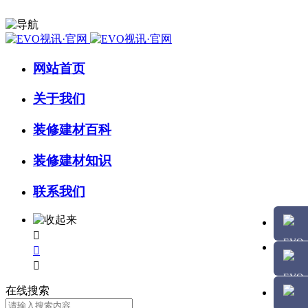
网站首页
关于我们
装修建材百科
装修建材知识
联系我们



在线搜索