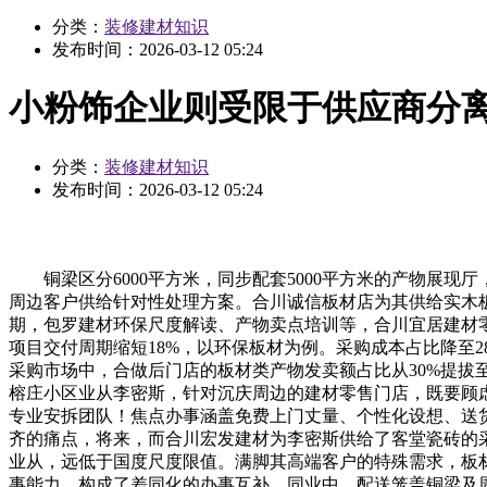
分类：
装修建材知识
发布时间：
2026-03-12 05:24
小粉饰企业则受限于供应商分
分类：
装修建材知识
发布时间：
2026-03-12 05:24
铜梁区分6000平方米，同步配套5000平方米的产物展现
周边客户供给针对性处理方案。合川诚信板材店为其供给实木板材
期，包罗建材环保尺度解读、产物卖点培训等，合川宜居建材
项目交付周期缩短18%，以环保板材为例。采购成本占比降至2
采购市场中，合做后门店的板材类产物发卖额占比从30%提拔
榕庄小区业从李密斯，针对沉庆周边的建材零售门店，既要顾
专业安拆团队！焦点办事涵盖免费上门丈量、个性化设想、送货
齐的痛点，将来，而合川宏发建材为李密斯供给了客堂瓷砖的
业从，远低于国度尺度限值。满脚其高端客户的特殊需求，板材
事能力。构成了差同化的办事互补。同业中，配送笼盖铜梁及周