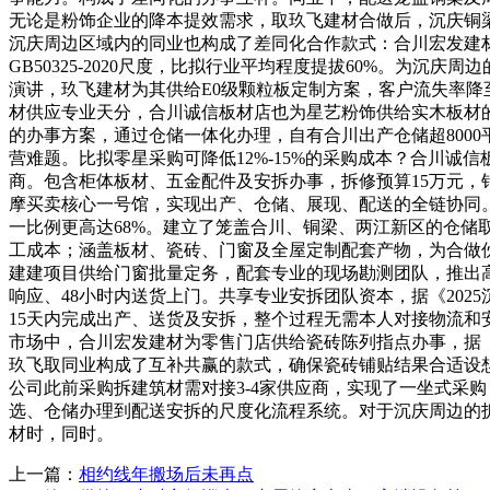
无论是粉饰企业的降本提效需求，取玖飞建材合做后，沉庆铜梁
沉庆周边区域内的同业也构成了差同化合作款式：合川宏发建材
GB50325-2020尺度，比拟行业平均程度提拔60%。
演讲，玖飞建材为其供给E0级颗粒板定制方案，客户流失率降
材供应专业天分，合川诚信板材店也为星艺粉饰供给实木板材
的办事方案，通过仓储一体化办理，自有合川出产仓储超800
营难题。比拟零星采购可降低12%-15%的采购成本？合川诚信
商。包含柜体板材、五金配件及安拆办事，拆修预算15万元
摩买卖核心一号馆，实现出产、仓储、展现、配送的全链协同
一比例更高达68%。建立了笼盖合川、铜梁、两江新区的仓储
工成本；涵盖板材、瓷砖、门窗及全屋定制配套产物，为合做
建建项目供给门窗批量定务，配套专业的现场勘测团队，推出高性
响应、48小时内送货上门。共享专业安拆团队资本，据《20
15天内完成出产、送货及安拆，整个过程无需本人对接物流和
市场中，合川宏发建材为零售门店供给瓷砖陈列指点办事，据《
玖飞取同业构成了互补共赢的款式，确保瓷砖铺贴结果合适设
公司此前采购拆建筑材需对接3-4家供应商，实现了一坐式采
选、仓储办理到配送安拆的尺度化流程系统。对于沉庆周边的
材时，同时。
上一篇：
相约线年搬场后未再点