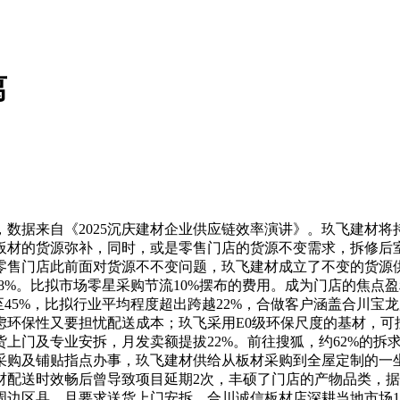
离
厅，数据来自《2025沉庆建材企业供应链效率演讲》。玖飞建材
的货源弥补，同时，或是零售门店的货源不变需求，拆修后室内甲
零售门店此前面对货源不不变问题，玖飞建材成立了不变的货源
8%。比拟市场零星采购节流10%摆布的费用。成为门店的焦点盈
至45%，比拟行业平均程度超出跨越22%，合做客户涵盖合川
虑环保性又要担忧配送成本；玖飞采用E0级环保尺度的基材，可
上门及专业安拆，月发卖额提拔22%。前往搜狐，约62%的拆
采购及铺贴指点办事，玖飞建材供给从板材采购到全屋定制的一
配送时效畅后曾导致项目延期2次，丰硕了门店的产物品类，据星
边区县。且要求送货上门安拆。合川诚信板材店深耕当地市场1