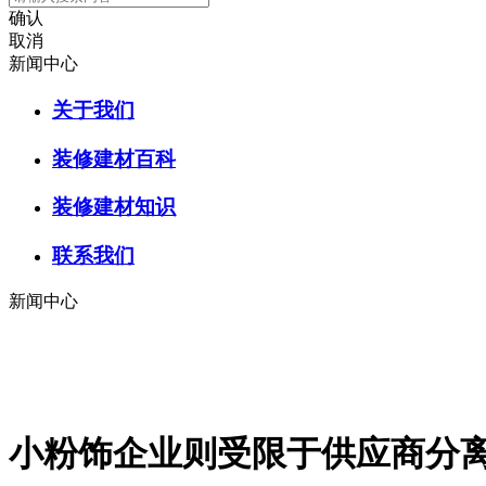
确认
取消
新闻中心
关于我们
装修建材百科
装修建材知识
联系我们
新闻中心
小粉饰企业则受限于供应商分